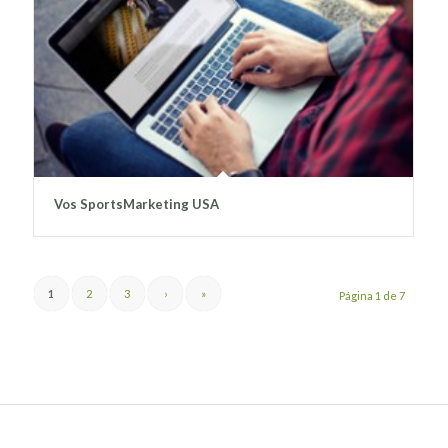
Vos SportsMarketing USA
1
2
3
›
»
Página 1 de 7