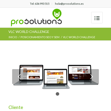
Tel: 636 993 515
hola@prosolutions.es
VLC WORLD CHALLENGE
INICIO
/
POSICIONAMIENTO SEO Y SEM
/
VLC WORLD CHALLENGE
Posterior
1
2
Cliente