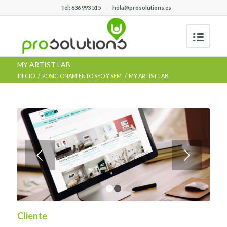
Tel: 636 993 515
hola@prosolutions.es
MY ARTIST LAB
INICIO
/
POSICIONAMIENTO SEO Y SEM
/
MY ARTIST LAB
Posterior
1
2
Cliente