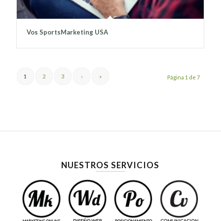
Vos SportsMarketing USA
1
2
3
›
»
Página 1 de 7
NUESTROS SERVICIOS