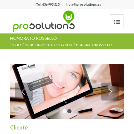
Tel: 636 993 515
hola@prosolutions.es
HONORATO ROSSELLÓ
INICIO
/
POSICIONAMIENTO SEO Y SEM
/
HONORATO ROSSELLÓ
Posterior
1
2
Cliente